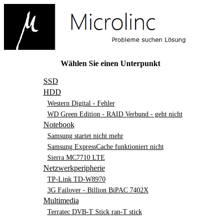
Wählen Sie einen Unterpunkt
SSD
HDD
Western Digital - Fehler
WD Green Edition - RAID Verbund - geht nicht
Notebook
Samsung startet nicht mehr
Samsung ExpressCache funktioniert nicht
Sierra MC7710 LTE
Netzwerkperipherie
TP-Link TD-W8970
3G Failover - Billion BiPAC 7402X
Multimedia
Terratec DVB-T Stick ran-T stick